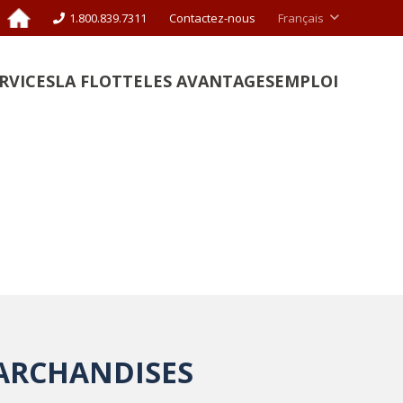
1.800.839.7311
Contactez-nous
Français
ERVICES
LA FLOTTE
LES AVANTAGES
EMPLOI
MARCHANDISES